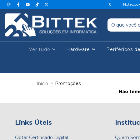
0, Dual Band, 867Mbps + 300Mbps, 2.4GHz/5GHz - TPN0246
Notebook 
Ver tudo
Hardware
Periféricos d
Início
>
Promoções
Não temo
Links Úteis
Institu
Obter Certificado Digital
Quem Som