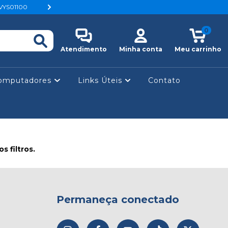
82VYS01100
SSD 256GB Alltek, M.2 NVMe, Leitura: 1700MB/
0
Atendimento
Minha conta
Meu carrinho
omputadores
Links Úteis
Contato
 filtros.
Permaneça conectado