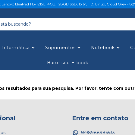
Lenovo IdeaPad 1 I3-1215U, 4GB, 128GB SSD, 15.6", HD, Linux, Cloud Grey - 
e Informática
Suprimentos
Notebook
C
Baixe seu E-book
s resultados para sua pesquisa. Por favor, tente com outros
cional
Entre em contato
os
5598988986533