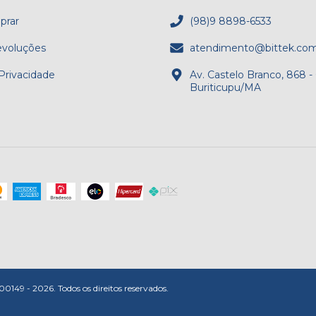
rar
(98)9 8898-6533
evoluções
atendimento@bittek.com
 Privacidade
Av. Castelo Branco, 868 -
Buriticupu/MA
 - 2026. Todos os direitos reservados.